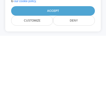
to
our cookie policy
.
ACCEPT
CUSTOMIZE
DENY
אודות OPENOFFICE
Editor
ערוך OPENOFFICE מקוון באמצעות עורך
WYSIWYG נרחב ללא צורך בהתקנת תוכנה
נוספת. מנוע עריכת המסמכים של Conholdate