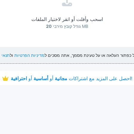
اسحب وأفلت أو انقر لاختيار الملفات
MB
גודל קובץ מירבי
20
על כפתור העלאה או על טעינת מסמך, אתה מסכים ל
מדיניות הפרטיות
ול
תנאי 
!
احصل على المزيد مع اشتراكات
مجانية
أو
أساسية
أو
احترافية