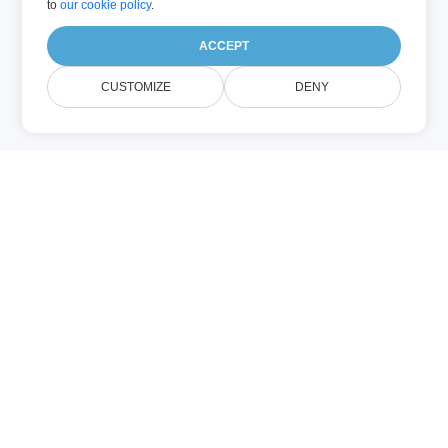
to
our cookie policy
.
ACCEPT
CUSTOMIZE
DENY
XLTX (माइक्रोसॉफ्ट एक्सेल)
.xltx फ़ाइल Excel द्वारा X​LSX स्प्रेडशीट बनाने के
लिये उपयोग किया जाने वाला टेम्प्लेट है। इसमें डिफ़ॉल्ट
फ़ॉर्मेटिंग व संरचना होती है जो लगातार कई वर्कशीटों के
लिये समान डिज़ाइन बनाती है।