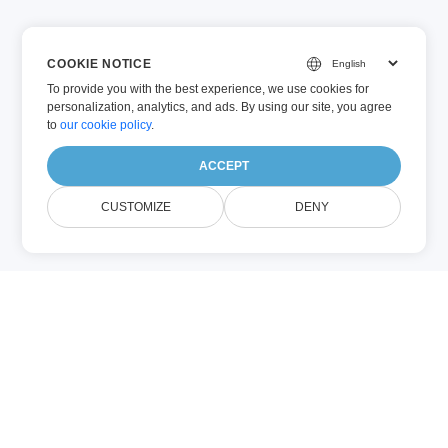
COOKIE NOTICE
To provide you with the best experience, we use cookies for
personalization, analytics, and ads. By using our site, you agree
to
our cookie policy
.
ACCEPT
CUSTOMIZE
DENY
JPG (이미지)
JPG는 JPEG 이미지를 의미하는 일반적인 확
장자로, 손실 압축을 통해 파일 크기를 줄이면