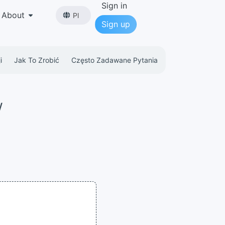
Sign in
About
Pl
Sign up
i
Jak To Zrobić
Często Zadawane Pytania
w