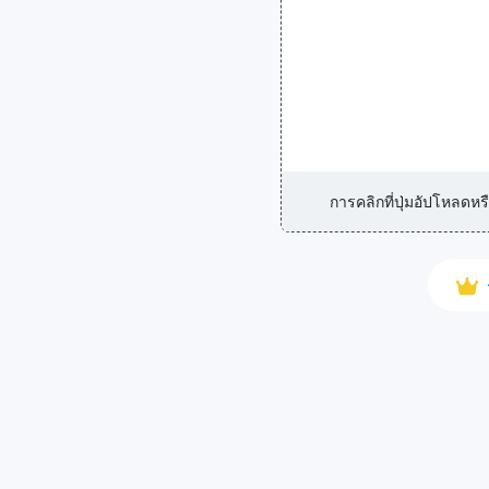
การคลิกที่ปุ่มอัปโหลด