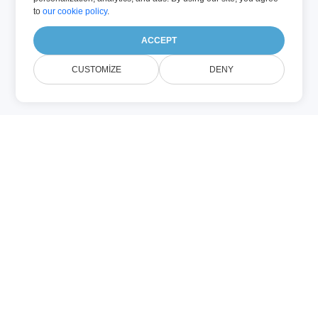
to
our cookie policy
.
ACCEPT
CUSTOMIZE
DENY
Hakkında Image
Merger
Merge MERGER Images Online, birden
fazla görseli tek bir görsele birleştirmek
için nihai çözümünüzdür. Kompozit bir