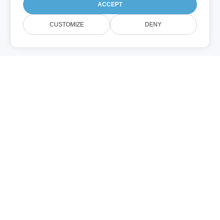
ACCEPT
CUSTOMIZE
DENY
關於 CAD Metadata
在線管理和操作 CAD 元數據。我們的元數據
引擎支持所有流行的文檔格式。無需額外安裝
軟件。