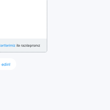
ərtlərimiz
ilə razılaşırsınız
 edin!