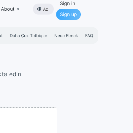
Sign in
About
Az
Sign up
at
Daha Çox Tətbiqlər
Necə Etmək
FAQ
ktə edin