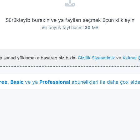
Sürükləyib buraxın və ya faylları seçmək üçün klikləyin
Ən böyük fayl həcmi
20
MB
a sənəd yükləməkə basaraq siz bizim
Gizlilik Siyasətimiz
və
Xidmət Ş
ree
,
Basic
və ya
Professional
abunəlikləri ilə daha çox əldə