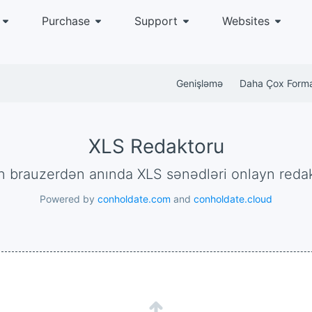
Purchase
Support
Websites
Genişləmə
Daha Çox Form
XLS Redaktoru
lən brauzerdən anında XLS sənədləri onlayn reda
Powered by
conholdate.com
and
conholdate.cloud