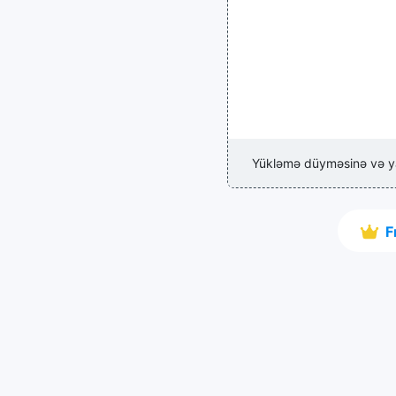
Yükləmə düyməsinə və y
F