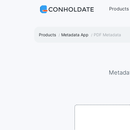
Products
Products
Metadata App
PDF Metadata
Metad