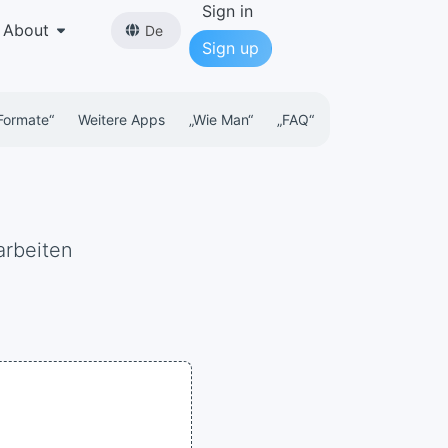
Sign in
About
De
Sign up
Formate“
Weitere Apps
„wie Man“
„FAQ“
arbeiten