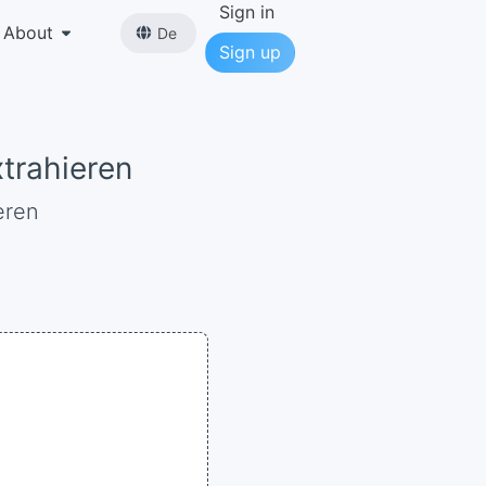
Sign in
About
De
Sign up
xtrahieren
eren