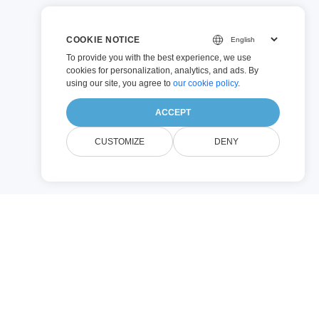
COOKIE NOTICE
To provide you with the best experience, we use
cookies for personalization, analytics, and ads. By
using our site, you agree to
our cookie policy
.
ACCEPT
CUSTOMIZE
DENY
Dokumentsplitter von
n mühelos teilen.
n mehrere Teile teilen