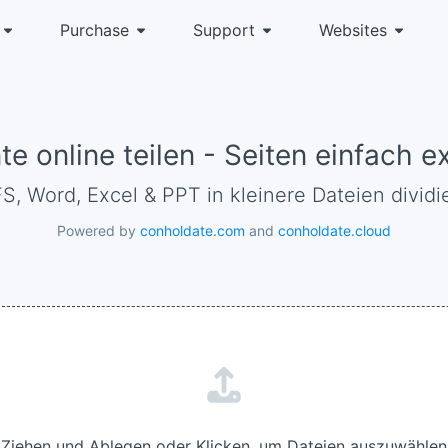
Purchase
Support
Websites
 online teilen - Seiten einfach e
FS, Word, Excel & PPT in kleinere Dateien dividi
Powered by
conholdate.com
and
conholdate.cloud
Ziehen und Ablegen oder Klicken, um Dateien auszuwählen