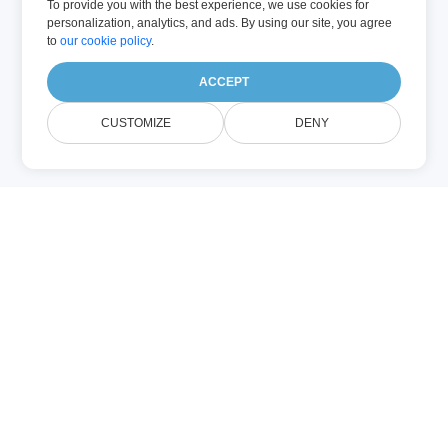
To provide you with the best experience, we use cookies for
personalization, analytics, and ads. By using our site, you agree
to
our cookie policy
.
ACCEPT
CUSTOMIZE
DENY
هل تحتاج إلى فصل الصفحات عن وثيقة؟
يتيح لك تقسيم المستند المجاني split
PDF, Word, Excel, PowerPoint, and
other files ، وغيرها من الملفات دون
عناء. سواء كنت ترغب في استخراج
صفحات معينة ، أو تقسيم المستند إلى
أجزاء متعددة ، أو إنشاء ملفات أصغر من