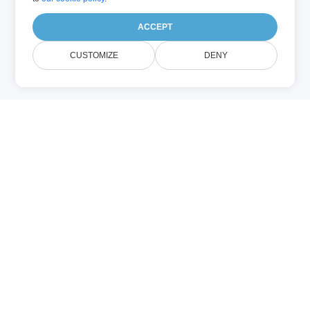
ACCEPT
CUSTOMIZE
DENY
Σχετικά WORD
Conversion
Conholdate WORD Conversion είναι μια
διασυνοριακή και διαπλοηγική εφαρμογή
μετατροπής που σας επιτρέπει να
μετατρέψετε WORD σε οποιονδήποτε