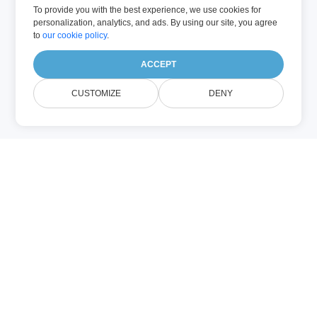
To provide you with the best experience, we use cookies for
personalization, analytics, and ads. By using our site, you agree
to
our cookie policy
.
ACCEPT
CUSTOMIZE
DENY
PDF (Adobe PDF)
Portable Document Format (PDF) es un
formato de documento creado por Adobe
en los años 90 para proporcionar una
forma consistente de representar
documentos en diferentes software,