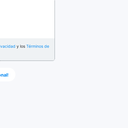
rivacidad
y los
Términos de
onal
!