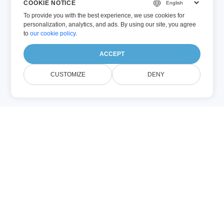
COOKIE NOTICE
To provide you with the best experience, we use cookies for
personalization, analytics, and ads. By using our site, you agree
to
our cookie policy
.
ACCEPT
CUSTOMIZE
DENY
PHP (Pemrograman)
File .php berisi kode sumber yang ditulis
dalam PHP, bahasa skrip sisi‑server
sumber terbuka yang banyak dipakai untuk
mengembangkan aplikasi web. Platform