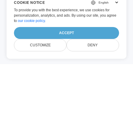
COOKIE NOTICE
To provide you with the best experience, we use cookies for
personalization, analytics, and ads. By using our site, you agree
to
our cookie policy
.
ACCEPT
CUSTOMIZE
DENY
DOCX (Microsoft Word)
DOCX è il formato moderno di documento
Microsoft Word introdotto con Office
2007. Usa una combinazione di
componenti XML e binari invece della