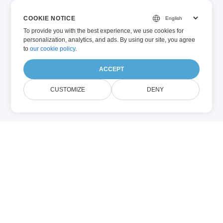
COOKIE NOTICE
To provide you with the best experience, we use cookies for
personalization, analytics, and ads. By using our site, you agree
to
our cookie policy
.
ACCEPT
CUSTOMIZE
DENY
DOCX (Microsoft Word)
DOCX는 Office 2007부터 도입된 최신
Microsoft Word 문서 포맷으로, XML과 바이
너리 요소를 결합해 구성됩니다. Word 2007