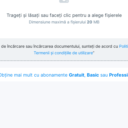
Trageți și lăsați sau faceți clic pentru a alege fișierele
Dimensiune maximă a fișierului
20
MB
l de încărcare sau încărcarea documentului, sunteți de acord cu
Polit
Termenii și condițiile de utilizare
”
Obține mai mult cu abonamente
Gratuit
,
Basic
sau
Professi