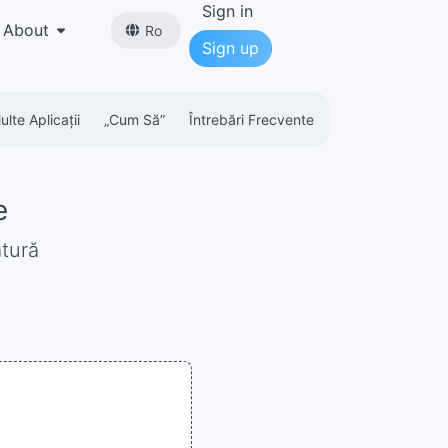
Sign in
About
Ro
Sign up
lte Aplicații
„cum Să”
Întrebări Frecvente
e
ătură