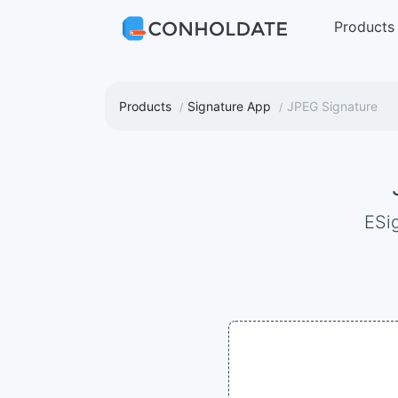
Products
Products
Signature App
JPEG Signature
eS