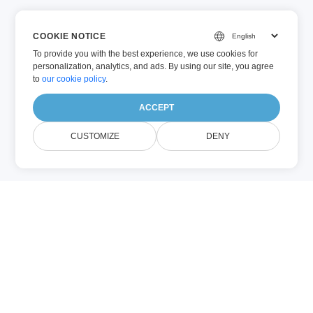
COOKIE NOTICE
To provide you with the best experience, we use cookies for
personalization, analytics, and ads. By using our site, you agree
to
our cookie policy
.
ACCEPT
CUSTOMIZE
DENY
Conholdate.Editor är ett gratis online
verktyg för dokumentredigering som
låter dig redigera Word-, Excel-,
PowerPoint-, eBook- och
OpenOffice-dokument. Du kan