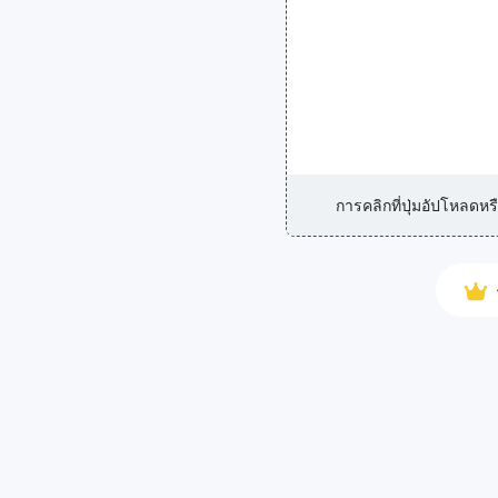
การคลิกที่ปุ่มอัปโหลด