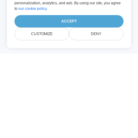
personalization, analytics, and ads. By using our site, you agree
to
our cookie policy
.
ACCEPT
CUSTOMIZE
DENY
SQL (数据)
SQL 文件包含结构化查询语言（SQL）语句，
用于与关系型数据库交互。SQL 文件包括创
建、读取、更新、删除（CRUD）数据的命令
以及定义数据库结构的语句，常用于桌面和网
页数据库，可在 Microsoft SQL Server、
MySQL 等查询工具或纯文本编辑器中打开。