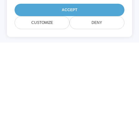
ACCEPT
CUSTOMIZE
DENY
PDF (Adobe PDF)
A Portable Document Format (PDF) egy
dokumentumformátum, amelyet az Adobe
a 1990‑es években hozott létre, hogy
konzisztens módon jelenítsen meg
dokumentumokat különböző szoftverek,
hardverek és operációs rendszerek között.
A PDF fájlok támogatják a szöveget,