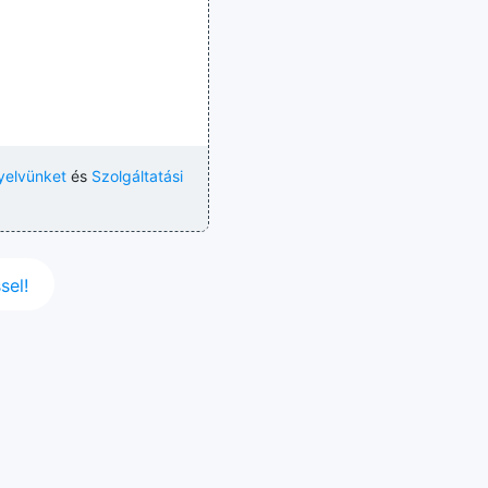
yelvünket
és
Szolgáltatási
sel!