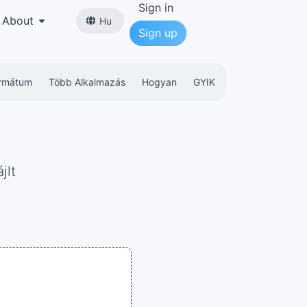
Sign in
About
Hu
Sign up
rmátum
Több Alkalmazás
Hogyan
GYIK
jlt