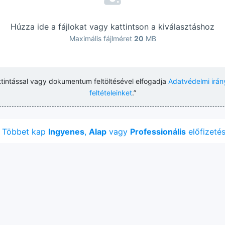
Húzza ide a fájlokat vagy kattintson a kiválasztáshoz
Maximális fájlméret
20
MB
ttintással vagy dokumentum feltöltésével elfogadja
Adatvédelmi irán
feltételeinket
.”
Többet kap
Ingyenes
,
Alap
vagy
Professionális
előfizetés