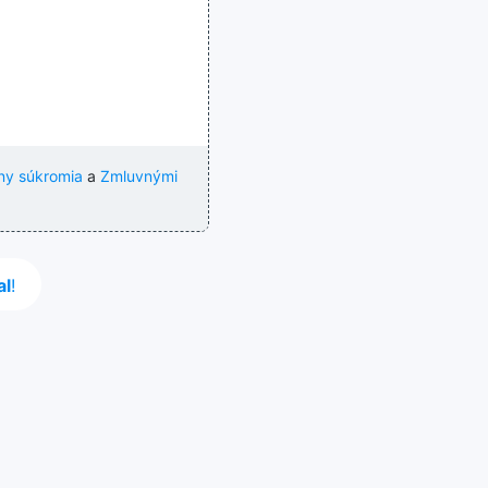
ny súkromia
a
Zmluvnými
al
!