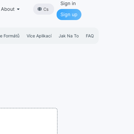
Sign in
About
Cs
Sign up
ce Formátů
Více Aplikací
Jak Na To
FAQ