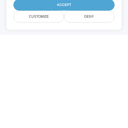
ACCEPT
CUSTOMIZE
DENY
SCALA (Programming)
SCALA ფაილი შეიცავს წყარო კოდს,
დაწერილი Scala‑ის პროგრამული ენაზე,
რომელიც აერთიანებს
ობიექტ‑ორინტირებული და ფუნქციული
პრინციპებს. Scala მუშაობის JVM-ზე და
JavaScript‑ზე, ახდენია მაღალი
პროდუქტიურობა, მასშტაბურობა,
კომიუშენული Java‑კოდის