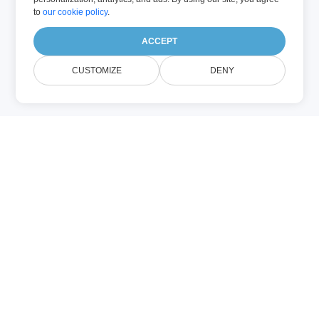
to
our cookie policy
.
ACCEPT
CUSTOMIZE
DENY
SCALA (Προγραμματισμός)
Ένα αρχείο SCALA περιέχει πηγαίο
κώδικα γραμμένο στη γλώσσα
προγραμματισμού Scala, η οποία
συνδυάζει
αντικειμενο‑προσανατολισμένες και
λειτουργικές έννοιες. Η Scala τρέχει σε