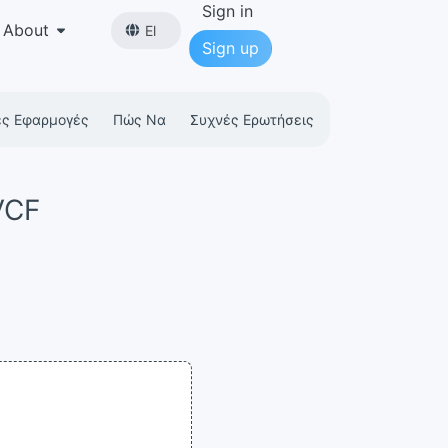
Sign in
About
El
Sign up
ες Εφαρμογές
Πώς Να
Συχνές Ερωτήσεις
VCF