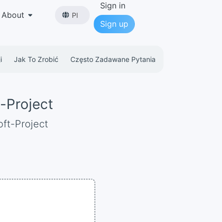
Sign in
About
Pl
Sign up
i
Jak To Zrobić
Często Zadawane Pytania
-Project
oft-Project