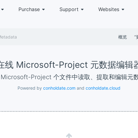
Purchase
Support
Websites
Metadata
概览
“
在线 Microsoft-Project 元数据编辑
从 Microsoft-Project 个文件中读取、提取和编辑元
Powered by
conholdate.com
and
conholdate.cloud