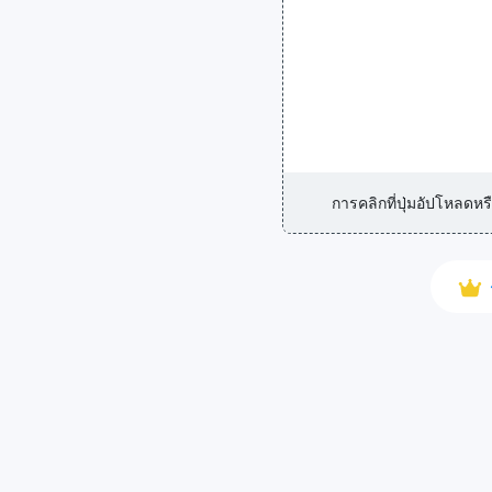
การคลิกที่ปุ่มอัปโหลด