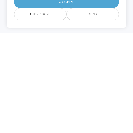
ACCEPT
CUSTOMIZE
DENY
Относно
OPENOFFICE
Viewer
Conholdate OPENOFFICE Viewer е
безплатно онлайн приложение, което
позволява преглеждане на OPENOFFICE