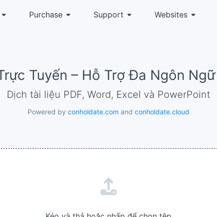
Purchase
Support
Websites
u Trực Tuyến – Hỗ Trợ Đa Ngôn Ng
Dịch tài liệu PDF, Word, Excel và PowerPoint
Powered by
conholdate.com
and
conholdate.cloud
Kéo và thả hoặc nhấp để chọn tệp