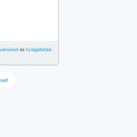
yelvünket
és
Szolgáltatási
sel!