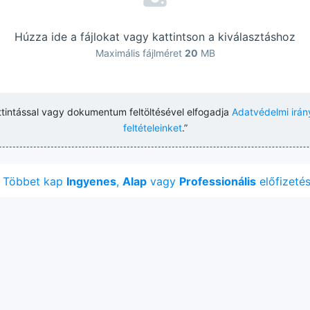
Húzza ide a fájlokat vagy kattintson a kiválasztáshoz
Maximális fájlméret
20
MB
ttintással vagy dokumentum feltöltésével elfogadja
Adatvédelmi irán
feltételeinket
.”
Többet kap
Ingyenes
,
Alap
vagy
Professionális
előfizetés