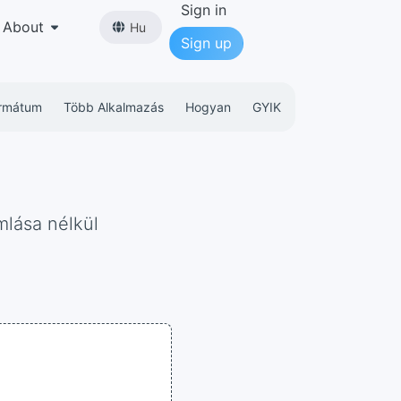
Sign in
About
Hu
Sign up
rmátum
Több Alkalmazás
Hogyan
GYIK
mlása nélkül