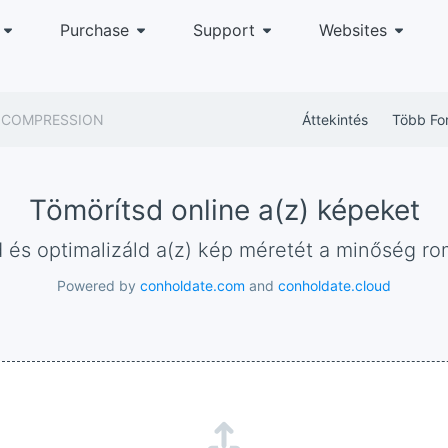
Purchase
Support
Websites
COMPRESSION
Áttekintés
Több Fo
Tömörítsd online a(z) képeket
d és optimalizáld a(z) kép méretét a minőség ro
Powered by
conholdate.com
and
conholdate.cloud