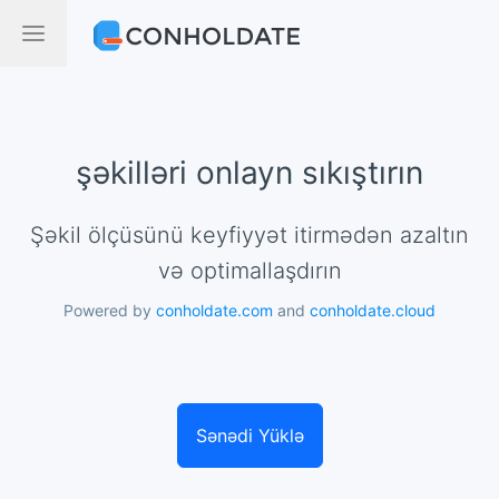
şəkilləri onlayn sıkıştırın
şəkil ölçüsünü keyfiyyət itirmədən azaltın
və optimallaşdırın
Powered by
conholdate.com
and
conholdate.cloud
Sənədi Yüklə