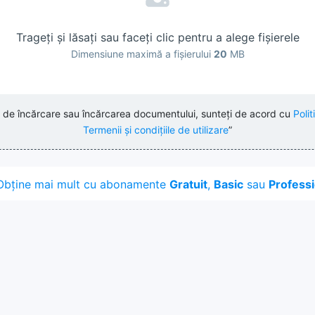
Trageți și lăsați sau faceți clic pentru a alege fișierele
Dimensiune maximă a fișierului
20
MB
l de încărcare sau încărcarea documentului, sunteți de acord cu
Polit
Termenii și condițiile de utilizare
”
Obține mai mult cu abonamente
Gratuit
,
Basic
sau
Professi