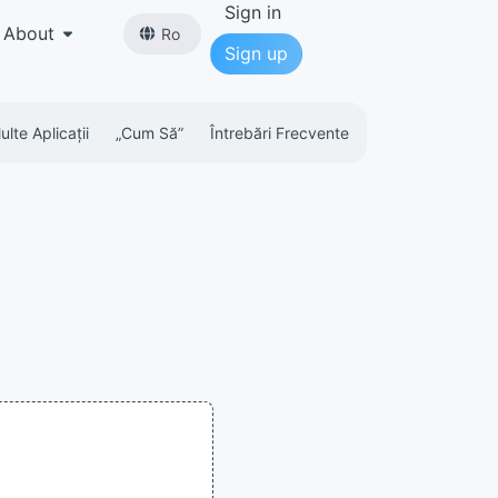
Sign in
About
Ro
Sign up
lte Aplicații
„cum Să”
Întrebări Frecvente