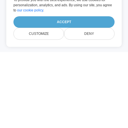
To provide you with the best experience, we use cookies for
personalization, analytics, and ads. By using our site, you agree
to
our cookie policy
.
ACCEPT
CUSTOMIZE
DENY
HH (Overig)
Een .hh‑bestand is een
C++‑header‑bestand dat variabelen,
constanten en functies declareert voor
gebruik in bijbehorende
implementatie‑bestanden, meestal