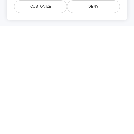
CUSTOMIZE
DENY
VSTM (Overig)
Een VSTM‑bestand is een
macro‑ingeschakeld Visio‑sjabloon dat
wordt gebruikt voor het maken van
bedrijfs‑diagrammen. Het bevat zowel een
tekening‑sjabloon als ingebedde
VBA‑macro’s die taken automatiseren bij
het creëren van nieuwe Visio‑documenten.