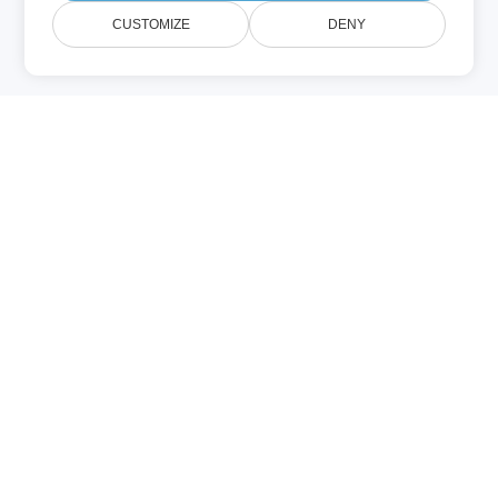
CUSTOMIZE
DENY
VSDM (Overig)
Een VSDM‑bestand is een
macro‑ingeschakelde Visio‑tekening die
ingebedde VBA‑macro’s ondersteunt die
worden uitgevoerd wanneer de tekening
wordt geopend. Het dient een
vergelijkbaar doel als VSDX‑bestanden,
maar met macro‑ondersteuning.