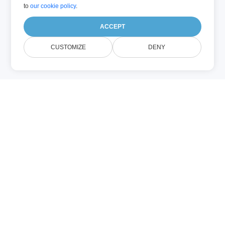
to
our cookie policy
.
ACCEPT
CUSTOMIZE
DENY
VDW (Overig)
Een VDW‑bestand is een Visio Graphics
Service‑formaat dat wordt gebruikt voor
het renderen van web‑tekeningen. Het
bevat tekenpagina’s, shapes, lettertypen,
afbeeldingen, data‑verbindingen en
update‑informatie en kan worden