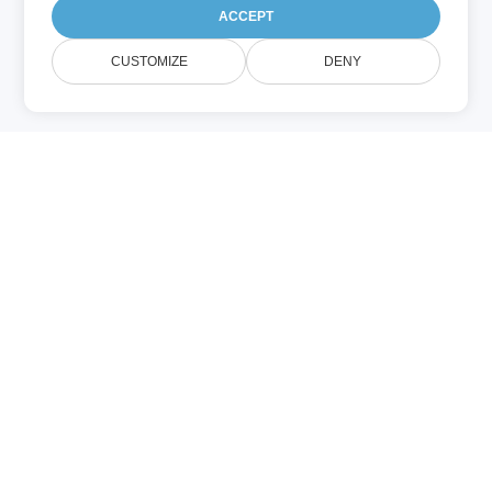
ACCEPT
CUSTOMIZE
DENY
HTML (Programmering)
HTML (HyperText Markup Language) är
standardfilformatet för webbsidor som
visas i webbläsare. HTML har utvecklats
för att stödja moderna webbkrav, med
HTML5 som erbjuder förbättrad
funktionalitet och flexibilitet. HTML‑sidor
består av element såsom text, formulär,
bilder, animationer och länkar,