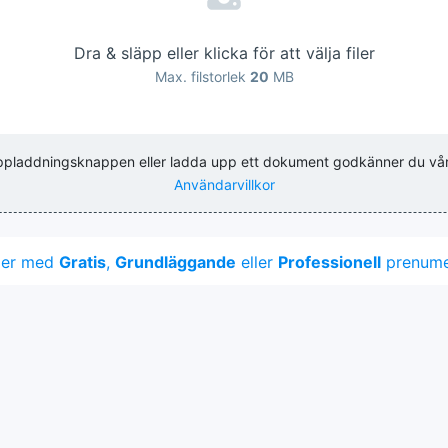
Dra & släpp eller klicka för att välja filer
Max. filstorlek
20
MB
uppladdningsknappen eller ladda upp ett dokument godkänner du vå
Användarvillkor
mer med
Gratis
,
Grundläggande
eller
Professionell
prenumer