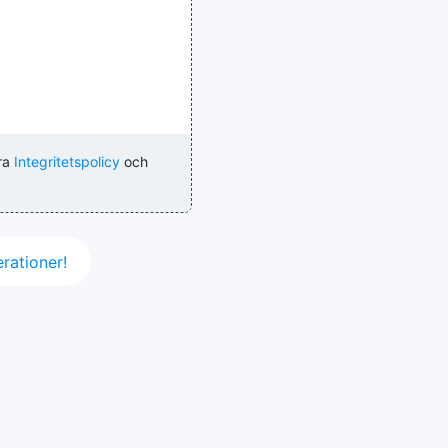
ra
Integritetspolicy
och
ationer!