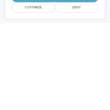
CUSTOMIZE
DENY
Về EXCEL
Metadata
Quản lý và thao tác siêu dữ liệu EXCEL
trực tuyến. Công cụ siêu dữ liệu của
chúng tôi hỗ trợ tất cả các định dạng tài
liệu phổ biến. Không cần cài đặt phần
mềm bổ sung.